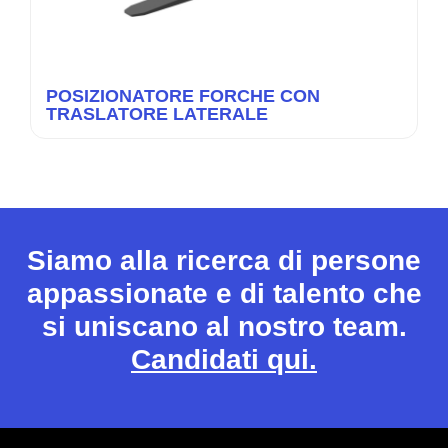
POSIZIONATORE FORCHE CON
TRASLATORE LATERALE
Siamo alla ricerca di persone
appassionate e di talento che
si uniscano al nostro team.
Candidati qui.