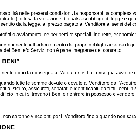
onsabilità nelle presenti condizioni, la responsabilità compless
contratto (inclusa la violazione di qualsiasi obbligo di legge e qua
sentito dalla legge, al prezzo pagato al Venditore ai sensi del co
profitti o avviamento, né per perdite speciali, indirette, economi
nadempimenti nell’adempimento dei propri obblighi ai sensi di qua
a dei Beni e/o Servizi non è parte integrante del contratto.
 BENI”
atamente dopo la consegna all’Acquirente. La consegna avviene ne
 quando tutte le somme dovute o dovute al Venditore dall’Acquire
li al sicuro, assicurati, separati e identificabili da tutti i beni 
dificio in cui si trovano i Beni e rientrare in possesso e vendere 
ni, non saranno vincolanti per il Venditore fino a quando non sar
ZIONE