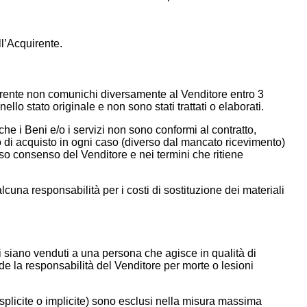
ll’Acquirente.
cquirente non comunichi diversamente al Venditore entro 3
lo stato originale e non sono stati trattati o elaborati.
he i Beni e/o i servizi non sono conformi al contratto,
zo di acquisto in ogni caso (diverso dal mancato ricevimento)
sso consenso del Venditore e nei termini che ritiene
alcuna responsabilità per i costi di sostituzione dei materiali
izi siano venduti a una persona che agisce in qualità di
e la responsabilità del Venditore per morte o lesioni
(esplicite o implicite) sono esclusi nella misura massima