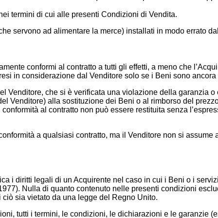
nei termini di cui alle presenti Condizioni di Vendita.
ci (che servono ad alimentare la merce) installati in modo errato da
vamente conformi al contratto a tutti gli effetti, a meno che l’A
resi in considerazione dal Venditore solo se i Beni sono ancora nel
 Venditore, che si è verificata una violazione della garanzia o c
 del Venditore) alla sostituzione dei Beni o al rimborso del prez
 conformità al contratto non può essere restituita senza l’espre
 in conformità a qualsiasi contratto, ma il Venditore non si assume 
 i diritti legali di un Acquirente nel caso in cui i Beni o i serv
977). Nulla di quanto contenuto nelle presenti condizioni esclud
i ciò sia vietato da una legge del Regno Unito.
, tutti i termini, le condizioni, le dichiarazioni e le garanzie 