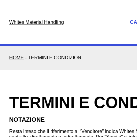
Skip
to
content
Whites Material Handling
C
HOME
-
TERMINI E CONDIZIONI
TERMINI E COND
NOTAZIONE
Resta inteso che il riferimento al “Venditore” indica Whites
contratto, direttamente o indirettamente. Per “Servizi” si int