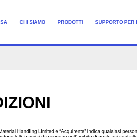
ASA
CHI SIAMO
PRODOTTI
SUPPORTO PER I
IZIONI
 Material Handling Limited e “Acquirente” indica qualsiasi person
endono tutti i servizi da eseguire nell’ambito di qualsiasi contratt