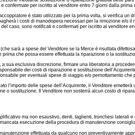
e confermate per iscritto al venditore entro 7 giorni dalla prima 
coppiatore è stato utilizzato per la prima volta, si verifica un di
n pagherà i costi di manodopera necessari per la rimozione e/o il
 del caso, sono notificati e confermati per iscritto al venditore e
 (che sarà a spese del Venditore se la Merce è risultata difettos
 prima che possa essere effettuata la riparazione o la sostituzi
rà, a sua esclusiva discrezione, firmare una liberatoria a proced
sponsabile dei costi di riparazione e sostituzione dell’Acquirente 
esponsabile per eventuali spese di viaggio e/o pernottamento che 
 l’importo delle spese dell’Acquirente, il Venditore emetterà una
ione o sostituzione. Il Venditore non sosterrà alcun costo di rip
emplificativo ma non esaustivo, denti, taglienti, tronchesi laterali e 
o o mancata esecuzione della procedura di manutenzione consigl
alla manutenzione effettuata da qualcuno non preventivamente appr