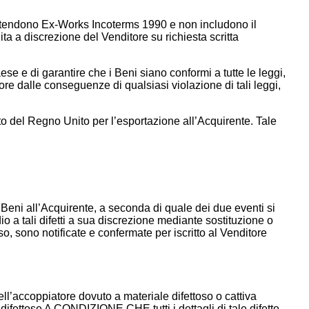
intendono Ex-Works Incoterms 1990 e non includono il
ita a discrezione del Venditore su richiesta scritta
ese e di garantire che i Beni siano conformi a tutte le leggi,
ore dalle conseguenze di qualsiasi violazione di tali leggi,
to del Regno Unito per l’esportazione all’Acquirente. Tale
i Beni all’Acquirente, a seconda di quale dei due eventi si
dio a tali difetti a sua discrezione mediante sostituzione o
o, sono notificate e confermate per iscritto al Venditore
ell’accoppiatore dovuto a materiale difettoso o cattiva
 difettose A CONDIZIONE CHE tutti i dettagli di tale difetto,