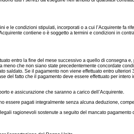
ni e le condizioni stipulati, incorporati o a cui l’Acquirente fa r
un Acquirente contiene o è soggetto a termini e condizioni in cont
 entro la fine del mese successivo a quello di consegna e, pe
 a meno che non siano state precedentemente concordate condizio
to saldato. Se il pagamento non viene effettuato entro ulteriori 
base del fatto che il pagamento deve essere effettuato per intero 
rasporto e assicurazione che saranno a carico dell’Acquirente.
devono essere pagati integralmente senza alcuna deduzione, co
spese legali ragionevoli sostenute a seguito del mancato pagamento