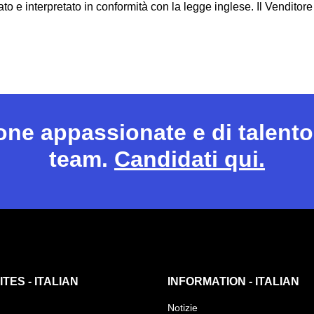
lato e interpretato in conformità con la legge inglese. Il Vendito
sone appassionate e di talento
team.
Candidati qui.
TES - ITALIAN
INFORMATION - ITALIAN
Notizie