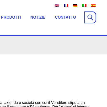
 PRODOTTI
NOTIZIE
CONTATTO
a, azienda o società con cui il Venditore stipula un
o tra il Venditore e l’Acquirente. Per “Merce” si intende