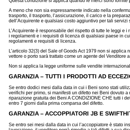
Questa condizione si applica quando le merci sono fornite 
A meno che non sia espressamente indicato nella conferma d
trasporto, il trasporto, l’assicurazione, il carico e la prepa
dell’Acquirente e qualsiasi costo aggiuntivo per tali servizi 
L’Acquirente è responsabile del rispetto di tutte le leggi e 
i regolamenti e i requisiti di licenza di qualsiasi paese in 
regolamenti e requisiti di licenza.
L’articolo 32(3) del Sale of Goods Act 1979 non si applica n
vettore o porto sarà trattato come un agente del Venditore a
Non si applica la legge uniforme sulle vendite internazional
GARANZIA – TUTTI I PRODOTTI AD ECCEZ
Se entro dodici mesi dalla data in cui i Beni sono stati util
verifichi per primo, si manifesti un difetto nei Beni dovuto a
riparazione gratuita dei Beni A CONDIZIONE CHE tutti i dettag
entro 7 giorni dalla prima comparsa del difetto.
GARANZIA – ACCOPPIATORI JB E SWIFTH
Se entro sei mesi dalla data in cui l’accoppiatore è stato in
lavorazione, il venditore porrà rimedio a tali difetti a sua d