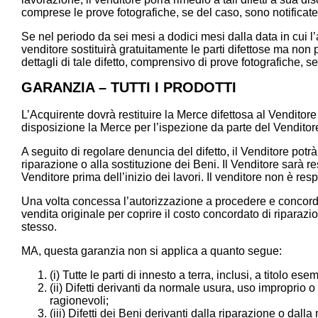
comprese le prove fotografiche, se del caso, sono notificate 
Se nel periodo da sei mesi a dodici mesi dalla data in cui l’ac
venditore sostituirà gratuitamente le parti difettose ma no
dettagli di tale difetto, comprensivo di prove fotografiche, se
GARANZIA – TUTTI I PRODOTTI
L’Acquirente dovrà restituire la Merce difettosa al Venditore
disposizione la Merce per l’ispezione da parte del Venditore
A seguito di regolare denuncia del difetto, il Venditore pot
riparazione o alla sostituzione dei Beni. Il Venditore sarà re
Venditore prima dell’inizio dei lavori. Il venditore non è r
Una volta concessa l’autorizzazione a procedere e concordato
vendita originale per coprire il costo concordato di riparaz
stesso.
MA, questa garanzia non si applica a quanto segue:
(i) Tutte le parti di innesto a terra, inclusi, a titolo es
(ii) Difetti derivanti da normale usura, uso impropri
ragionevoli;
(iii) Difetti dei Beni derivanti dalla riparazione o d