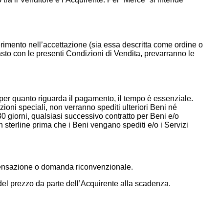
iferimento nell’accettazione (sia essa descritta come ordine o
rasto con le presenti Condizioni di Vendita, prevarranno le
r quanto riguarda il pagamento, il tempo è essenziale.
ni speciali, non verranno spediti ulteriori Beni né
30 giorni, qualsiasi successivo contratto per Beni e/o
in sterline prima che i Beni vengano spediti e/o i Servizi
mpensazione o domanda riconvenzionale.
 del prezzo da parte dell’Acquirente alla scadenza.