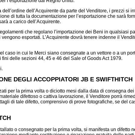
per l’esportazione dal Regno Unito.
ell’ordine dell’Acquirente da parte del Venditore, i prezzi si 
razione di tutta la documentazione per l’esportazione che sarà forn
sarà a carico dell’Acquirente.
i regolamenti che regolano l’importazione dei Beni in qualsiasi pa
cui vengono esportati. L’Acquirente dovrà tenere indenne il Vendit
el caso in cui le Merci siano consegnate a un vettore o a un por
i fini delle sezioni 44, 45 e 46 del Sale of Goods Act 1979.
i.
IONE DEGLI ACCOPPIATORI JB E SWIFTHITCH
izzati per la prima volta o diciotto mesi dalla data di consegna de
 materiale difettoso o cattiva lavorazione, il Venditore porrà rime
li di tale difetto, comprensivo di prove fotografiche, se del cas
ITCH
stallato o consegnato per la prima volta, si manifesta un difetto n
iscrezione mediante sostituzione o riparazione gratuita delle parti