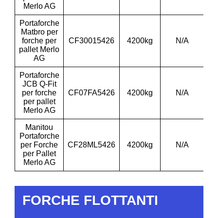
Merlo AG
Portaforche
Matbro per
forche per
CF30015426
4200kg
N/A
1
pallet Merlo
AG
Portaforche
JCB Q-Fit
per forche
CF07FA5426
4200kg
N/A
1
per pallet
Merlo AG
Manitou
Portaforche
per Forche
CF28ML5426
4200kg
N/A
1
per Pallet
Merlo AG
FORCHE FLOTTANTI