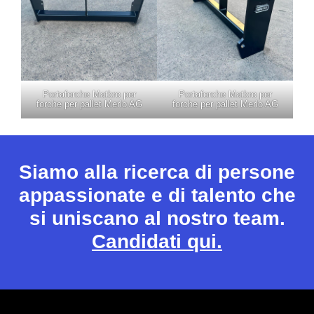
Portaforche Matbro per
Portaforche Matbro per
forche per pallet Merlo AG
forche per pallet Merlo AG
Siamo alla ricerca di persone
appassionate e di talento che
si uniscano al nostro team.
Candidati qui.