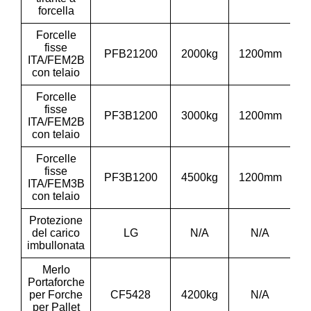
forcella
Forcelle
fisse
PFB21200
2000kg
1200mm
1
ITA/FEM2B
con telaio
Forcelle
fisse
PF3B1200
3000kg
1200mm
1
ITA/FEM2B
con telaio
Forcelle
fisse
PF3B1200
4500kg
1200mm
1
ITA/FEM3B
con telaio
Protezione
del carico
LG
N/A
N/A
1
imbullonata
Merlo
Portaforche
per Forche
CF5428
4200kg
N/A
1
per Pallet