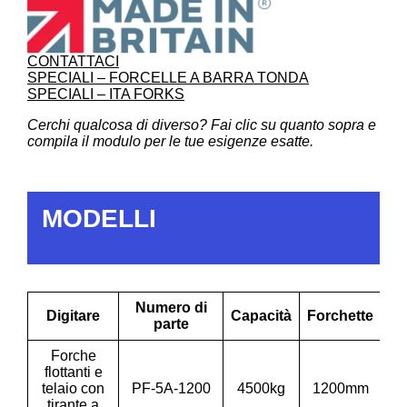
CONTATTACI
SPECIALI – FORCELLE A BARRA TONDA
SPECIALI – ITA FORKS
Cerchi qualcosa di diverso? Fai clic su quanto sopra e
compila il modulo per le tue esigenze esatte.
MODELLI
Numero di
Digitare
Capacità
Forchette
La
parte
Forche
flottanti e
telaio con
PF-5A-1200
4500kg
1200mm
1
tirante a