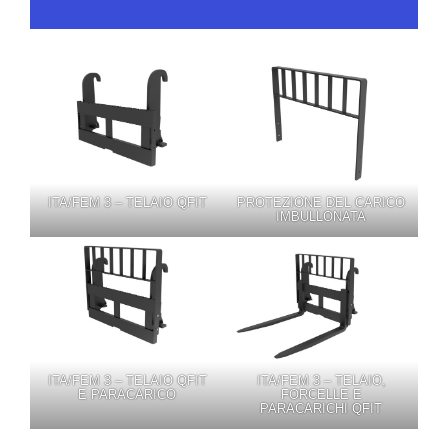
ITA/FEM 3 – TELAIO QFIT
PROTEZIONE DEL CARICO
IMBULLONATA
ITA/FEM 3 – TELAIO QFIT
ITA/FEM 3 – TELAIO,
E PARACARICO
FORCELLE E
PARACARICHI QFIT