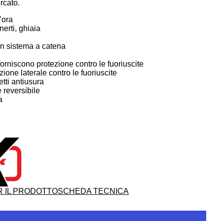
rcato.
’ora
nerti, ghiaia
un sistema a catena
e forniscono protezione contro le fuoriuscite
ione laterale contro le fuoriuscite
tti antiusura
 reversibile
a
 IL PRODOTTO
SCHEDA TECNICA