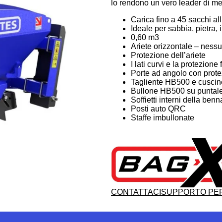
lo rendono un vero leader di me
Carica fino a 45 sacchi all
Ideale per sabbia, pietra, i
0,60 m3
Ariete orizzontale – ness
Protezione dell’ariete
I lati curvi e la protezion
Porte ad angolo con protez
Tagliente HB500 e cuscine
Bullone HB500 su puntale
Soffietti interni della benn
Posti auto QRC
Staffe imbullonate
CONTATTACI
SUPPORTO PER