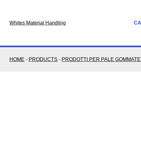
Skip
to
content
Whites Material Handling
C
HOME
-
PRODUCTS
-
PRODOTTI PER PALE GOMMATE