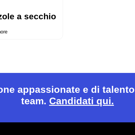
ole a secchio
more
sone appassionate e di talento
team.
Candidati qui.