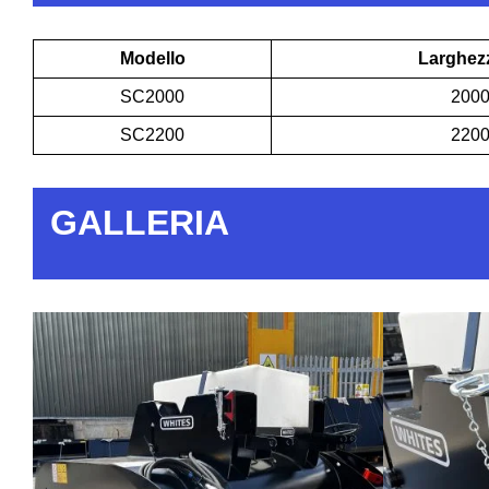
Modello
Larghez
SC2000
200
SC2200
220
GALLERIA