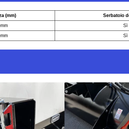
za (mm)
Serbatoio d
0mm
Sì
0mm
Sì