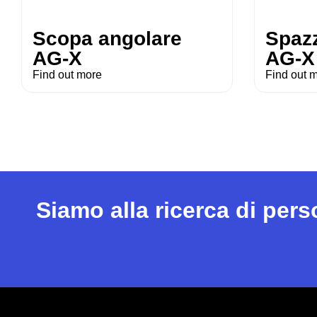
Scopa angolare
Spazz
AG-X
AG-X
Find out more
Find out 
Siamo alla ricerca di per