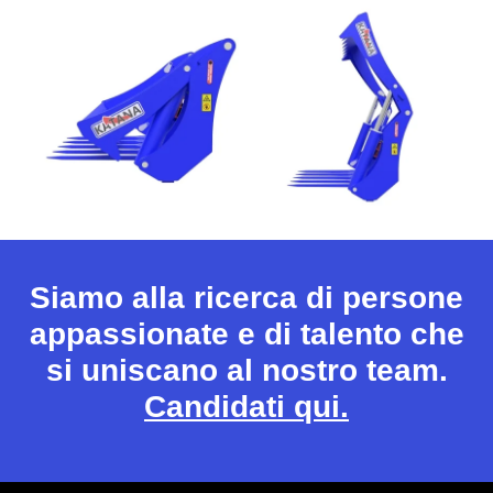
Siamo alla ricerca di persone
appassionate e di talento che
si uniscano al nostro team.
Candidati qui.