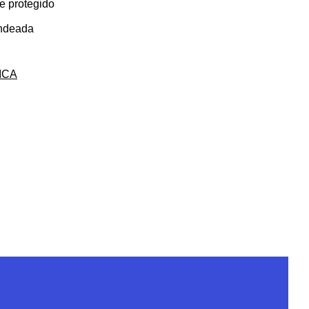
te protegido
ondeada
ICA