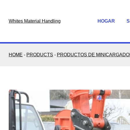
Skip
to
content
Whites Material Handling
HOGAR
S
HOME
-
PRODUCTS
-
PRODUCTOS DE MINICARGAD