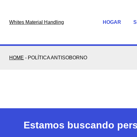
Skip
to
content
Whites Material Handling
HOGAR
S
HOME
-
POLÍTICA ANTISOBORNO
Estamos buscando perso