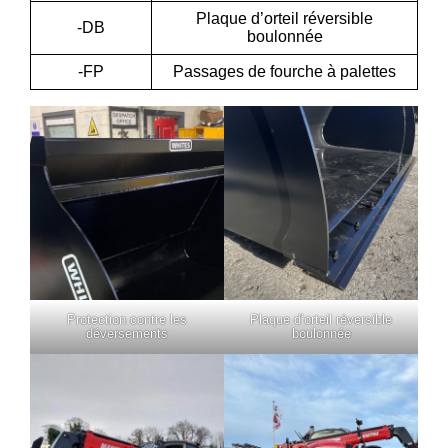
Plaque d’orteil réversible
-DB
boulonnée
-FP
Passages de fourche à palettes
Protection contre les
Plaque d’orteil réversible
déversements
boulonnée