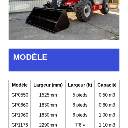
MODÈLE
Modèle
Largeur (mm)
Largeur (ft)
Capacité
GP0550
1525mm
5 pieds
0,50 m3
GP0660
1830mm
6 pieds
0,60 m3
GP1060
1830mm
6 pieds
1,00 m3
GP1176
2290mm
7’6 »
1,10 m3