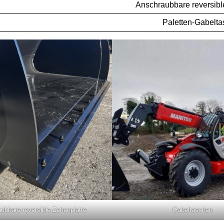
Anschraubbare reversibl
Paletten-Gabelt
ubbare reversible Zehenplatte
Gabeltaschen