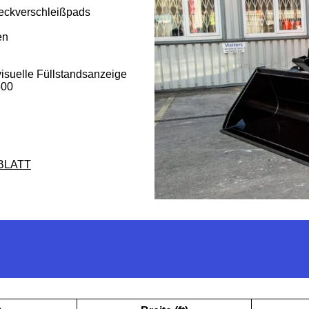
eckverschleißpads
en
visuelle Füllstandsanzeige
500
BLATT