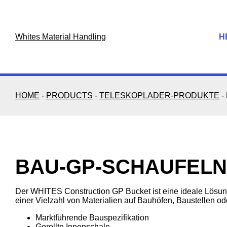
Skip
to
content
Whites Material Handling
H
HOME
-
PRODUCTS
-
TELESKOPLADER-PRODUKTE
-
BAU-GP-SCHAUFELN
Der WHITES Construction GP Bucket ist eine ideale Lös
einer Vielzahl von Materialien auf Bauhöfen, Baustellen od
Marktführende Bauspezifikation
Gerollte Innenschale