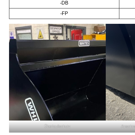
-DB
-FP
Überlaufschutz
Anschra