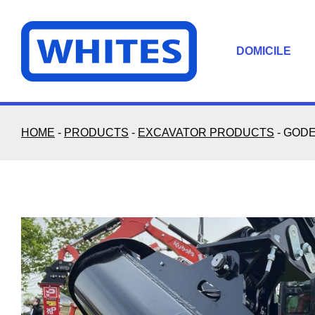
Skip
to
content
DOMICILE
HOME
-
PRODUCTS
-
EXCAVATOR PRODUCTS
-
GODE