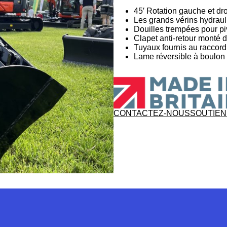
45′ Rotation gauche et dro
Les grands vérins hydrau
Douilles trempées pour piv
Clapet anti-retour monté d
Tuyaux fournis au raccor
Lame réversible à boulon 
CONTACTEZ-NOUS
SOUTIEN