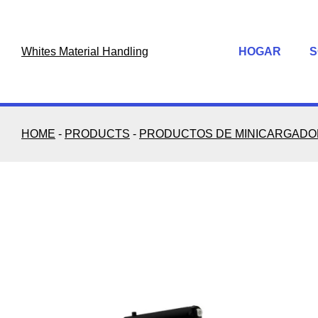
Skip
to
content
Whites Material Handling
HOGAR
S
HOME
-
PRODUCTS
-
PRODUCTOS DE MINICARGAD