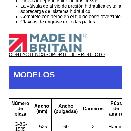
Pinzas independientes de dos piezas
La válvula de alivio de presión hidráulica evita la
sobrecarga del sistema hidráulico
Completo con perno en el filo de corte reversible
Clavijas de engrase en todas partes
CONTÁCTENOS
SOPORTE DE PRODUCTO
MODELOS
Número
Púas
Ancho
Ancho
de
Carneros
de
(mm)
(pulgadas)
pieza
agarre
IG-3G-
1525
60
2
Hardox
1525