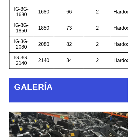
IG-3G-
1680
66
2
Hardox
1680
IG-3G-
1850
73
2
Hardox
1850
IG-3G-
2080
82
2
Hardox
2080
IG-3G-
2140
84
2
Hardox
2140
GALERÍA