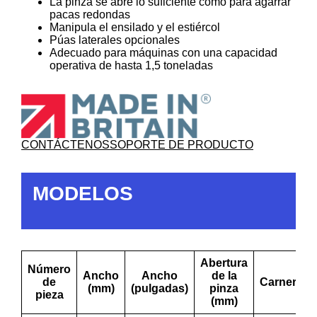
La pinza se abre lo suficiente como para agarrar
pacas redondas
Manipula el ensilado y el estiércol
Púas laterales opcionales
Adecuado para máquinas con una capacidad
operativa de hasta 1,5 toneladas
CONTÁCTENOS
SOPORTE DE PRODUCTO
MODELOS
Abertura
Número
Ancho
Ancho
de la
de
Carneros
(mm)
(pulgadas)
pinza
pieza
(mm)