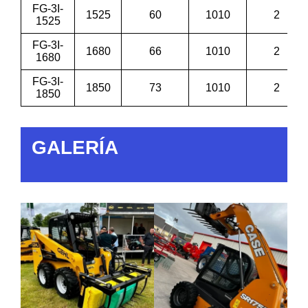
FG-3I-
1525
60
1010
2
1525
FG-3I-
1680
66
1010
2
1680
FG-3I-
1850
73
1010
2
1850
GALERÍA