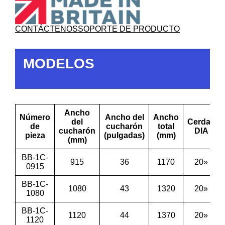
CONTÁCTENOS
SOPORTE DE PRODUCTO
MODELOS
Ancho
Número
Ancho del
Ancho
del
Cerdas
de
cucharón
total
cucharón
DIA
pieza
(pulgadas)
(mm)
(mm)
BB-1C-
915
36
1170
20»
0915
BB-1C-
1080
43
1320
20»
1080
BB-1C-
1120
44
1370
20»
1120