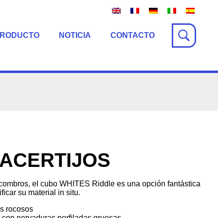
PRODUCTO
NOTICIA
CONTACTO
 ACERTIJOS
 escombros, el cubo WHITES Riddle es una opción fantástica
icar su material in situ.
s rocosos
a con nervaduras perfiladas gruesas