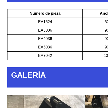
Número de pieza
Anc
EA1524
6
EA3036
9
EA4036
9
EA5036
9
EA7042
1
GALERÍA