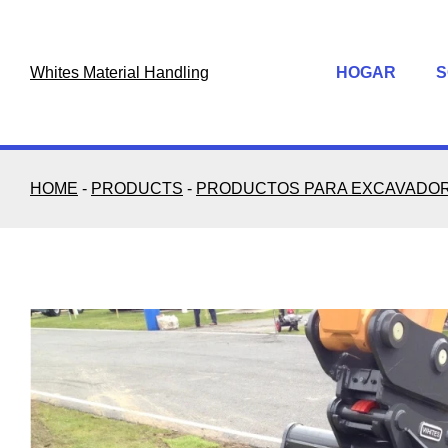
Skip
to
content
Whites Material Handling
HOGAR
S
HOME
-
PRODUCTS
-
PRODUCTOS PARA EXCAVADO