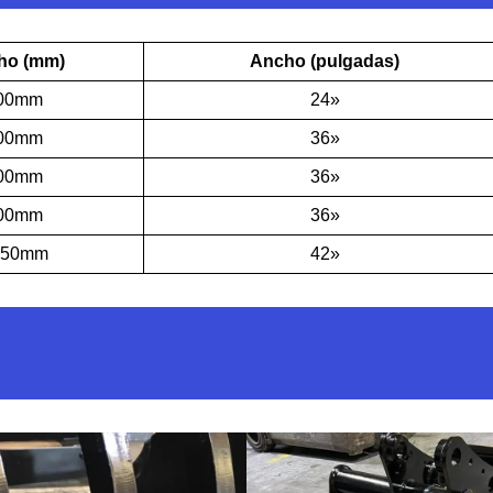
ho (mm)
Ancho (pulgadas)
00mm
24»
00mm
36»
00mm
36»
00mm
36»
050mm
42»