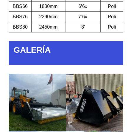
BBS66
1830mm
6’6»
Poli
BBS76
2290mm
7’6»
Poli
BBS80
2450mm
8′
Poli
GALERÍA