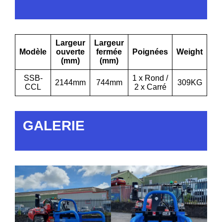
Largeur
Largeur
Ca
Modèle
ouverte
fermée
Poignées
Weight
(mm)
(mm)
SSB-
1 x Rond /
2144mm
744mm
309KG
1
CCL
2 x Carré
GALERIE