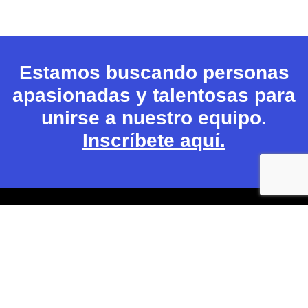
Estamos buscando personas
apasionadas y talentosas para
unirse a nuestro equipo.
Inscríbete aquí.
PRODUCTS -
ABOUT
INFORMATION
SPANISH
WHITES -
- SPANISH
SPANISH
Noticia
Contacto