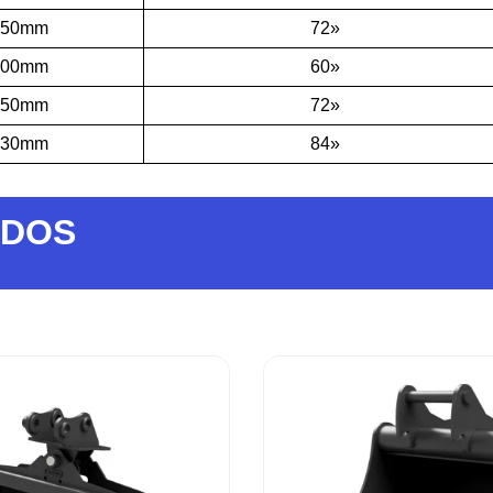
850mm
72»
500mm
60»
850mm
72»
130mm
84»
ADOS