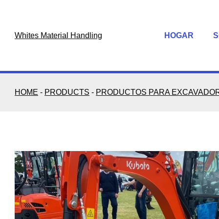
Skip
to
content
Whites Material Handling
HOGAR
S
HOME
-
PRODUCTS
-
PRODUCTOS PARA EXCAVADO