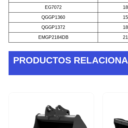
EG7072
1
QGGP1360
1
QGGP1372
1
EMGP2184DB
2
PRODUCTOS RELACION