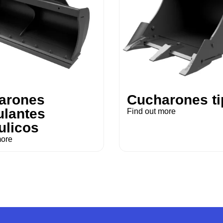
arones
Cucharones ti
ulantes
Find out more
ulicos
more