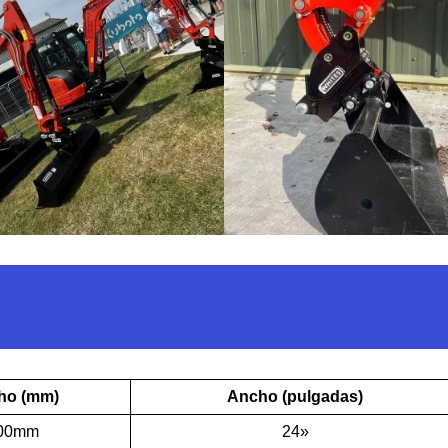
ho (mm)
Ancho (pulgadas)
00mm
24»