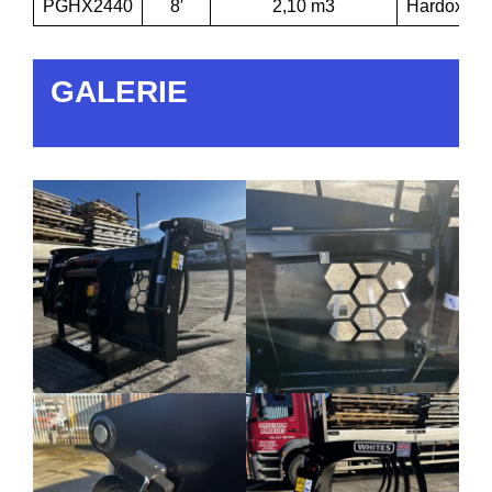
PGHX2440
8′
2,10 m3
Hardox
GALERIE