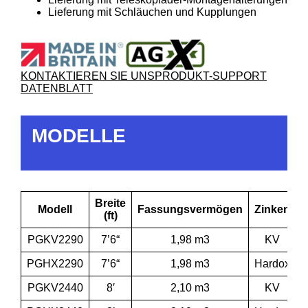
Lieferung mit Schläuchen und Kupplungen
KONTAKTIEREN SIE UNS
PRODUKT-SUPPORT
DATENBLATT
MODELLE
Breite
Modell
Fassungsvermögen
Zinken
(ft)
PGKV2290
7’6“
1,98 m3
KV
PGHX2290
7’6“
1,98 m3
Hardox
PGKV2440
8′
2,10 m3
KV