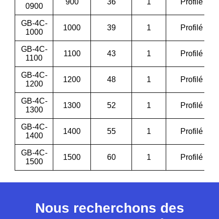
900
36
1
Profilé
0900
GB-4C-
1000
39
1
Profilé
1000
GB-4C-
1100
43
1
Profilé
1100
GB-4C-
1200
48
1
Profilé
1200
GB-4C-
1300
52
1
Profilé
1300
GB-4C-
1400
55
1
Profilé
1400
GB-4C-
1500
60
1
Profilé
1500
Nous recherchons des