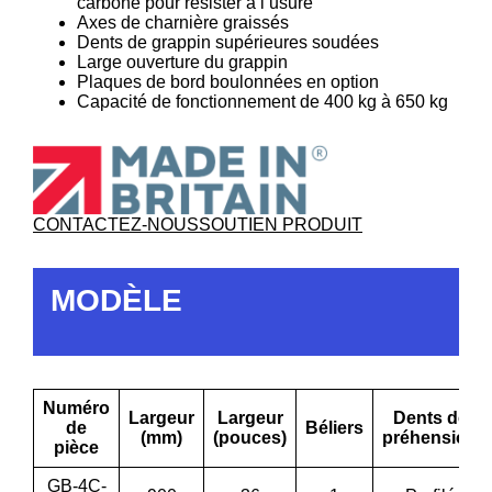
carbone pour résister à l’usure
Axes de charnière graissés
Dents de grappin supérieures soudées
Large ouverture du grappin
Plaques de bord boulonnées en option
Capacité de fonctionnement de 400 kg à 650 kg
CONTACTEZ-NOUS
SOUTIEN PRODUIT
MODÈLE
Numéro
Largeur
Largeur
Dents de
de
Béliers
(mm)
(pouces)
préhension
pièce
GB-4C-