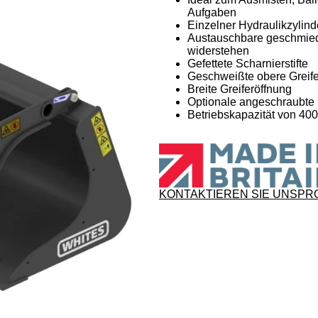
Aufgaben
Einzelner Hydraulikzylind
Austauschbare geschmiede
widerstehen
Gefettete Scharnierstifte
Geschweißte obere Greif
Breite Greiferöffnung
Optionale angeschraubte
Betriebskapazität von 400
KONTAKTIEREN SIE UNS
PR