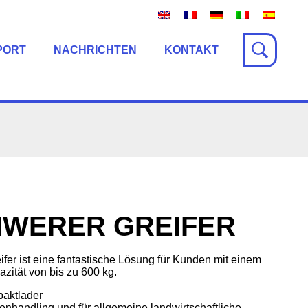
PORT
NACHRICHTEN
KONTAKT
HWERER GREIFER
er ist eine fantastische Lösung für Kunden mit einem
zität von bis zu 600 kg.
paktlader
enhandling und für allgemeine landwirtschaftliche