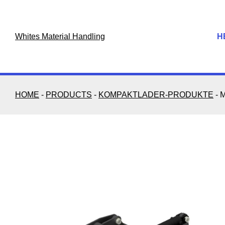
Skip
to
content
Whites Material Handling
H
HOME
-
PRODUCTS
-
KOMPAKTLADER-PRODUKTE
-