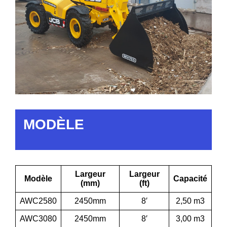
MODÈLE
Largeur
Largeur
Modèle
Capacité
(mm)
(ft)
AWC2580
2450mm
8′
2,50 m3
AWC3080
2450mm
8′
3,00 m3