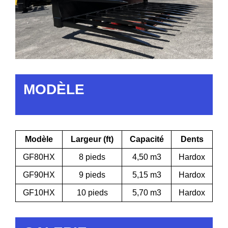
MODÈLE
Modèle
Largeur (ft)
Capacité
Dents
GF80HX
8 pieds
4,50 m3
Hardox
GF90HX
9 pieds
5,15 m3
Hardox
GF10HX
10 pieds
5,70 m3
Hardox