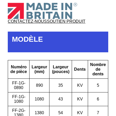
CONTACTEZ-NOUS
SOUTIEN PRODUIT
MODÈLE
Nombre
Numéro
Largeur
Largeur
Dents
de
de pièce
(mm)
(pouces)
dents
FF-1G-
890
35
KV
5
0890
FF-1G-
1080
43
KV
6
1080
FF-2G-
1380
54
KV
7
1380