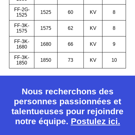
FF-2G-
1525
60
KV
8
1525
FF-3K-
1575
62
KV
8
1575
FF-3K-
1680
66
KV
9
1680
FF-3K-
1850
73
KV
10
1850
Nous recherchons des
personnes passionnées et
talentueuses pour rejoindre
notre équipe.
Postulez ici.