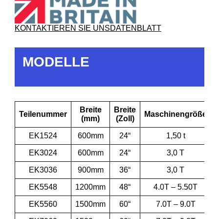
KONTAKTIEREN SIE UNS
DATENBLATT
MODELLE
Breite
Breite
Teilenummer
Maschinengröße
(mm)
(Zoll)
EK1524
600mm
24“
1,50 t
EK3024
600mm
24“
3,0 T
EK3036
900mm
36“
3,0 T
EK5548
1200mm
48“
4.0T – 5.50T
EK5560
1500mm
60“
7.0T – 9.0T