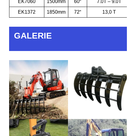
EK7060
1500mm
60“
7.0T – 9.0T
EK1372
1850mm
72“
13,0 T
GALERIE