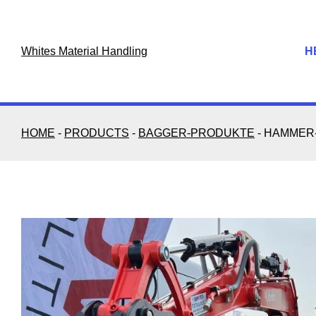
Skip
to
content
Whites Material Handling
H
HOME
-
PRODUCTS
-
BAGGER-PRODUKTE
-
HAMMER