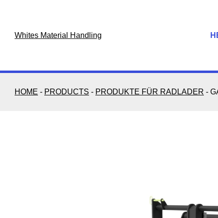
Skip
to
content
Whites Material Handling
H
HOME
-
PRODUCTS
-
PRODUKTE FÜR RADLADER
-
G