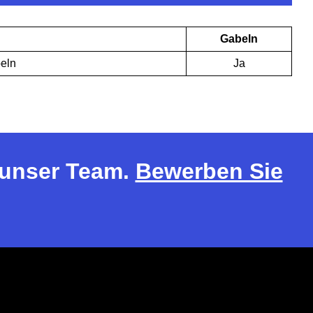
Gabeln
beln
Ja
r unser Team.
Bewerben Sie