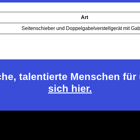
Art
Seitenschieber und Doppelgabelverstellgerät mit Ga
che, talentierte Menschen fü
sich hier.