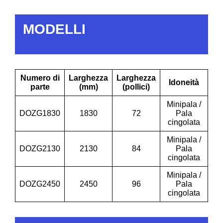
MODELLI
Numero di
Larghezza
Larghezza
Idoneità
parte
(mm)
(pollici)
Minipala /
DOZG1830
1830
72
Pala
cingolata
Minipala /
DOZG2130
2130
84
Pala
cingolata
Minipala /
DOZG2450
2450
96
Pala
cingolata