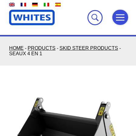
Skip
to
content
HOME
-
PRODUCTS
-
SKID STEER PRODUCTS
-
SEAUX 4 EN 1