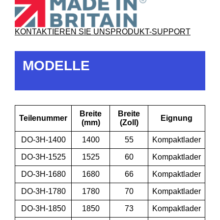
KONTAKTIEREN SIE UNS
PRODUKT-SUPPORT
MODELLE
Breite
Breite
Teilenummer
Eignung
(mm)
(Zoll)
DO-3H-1400
1400
55
Kompaktlader
DO-3H-1525
1525
60
Kompaktlader
DO-3H-1680
1680
66
Kompaktlader
DO-3H-1780
1780
70
Kompaktlader
DO-3H-1850
1850
73
Kompaktlader