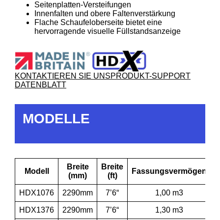
Seitenplatten-Versteifungen
Innenfalten und obere Faltenverstärkung
Flache Schaufeloberseite bietet eine
hervorragende visuelle Füllstandsanzeige
KONTAKTIEREN SIE UNS
PRODUKT-SUPPORT
DATENBLATT
MODELLE
Breite
Breite
Modell
Fassungsvermögen
(mm)
(ft)
HDX1076
2290mm
7’6“
1,00 m3
HDX1376
2290mm
7’6“
1,30 m3