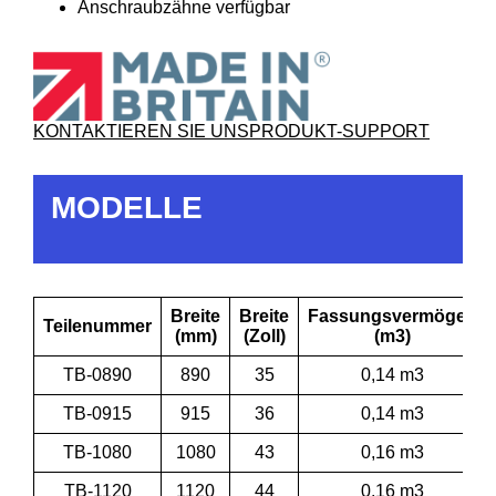
Anschraubzähne verfügbar
KONTAKTIEREN SIE UNS
PRODUKT-SUPPORT
MODELLE
Breite
Breite
Fassungsvermögen
Teilenummer
(mm)
(Zoll)
(m3)
TB-0890
890
35
0,14 m3
TB-0915
915
36
0,14 m3
TB-1080
1080
43
0,16 m3
TB-1120
1120
44
0,16 m3