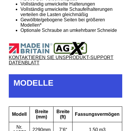
Vollständig umwickelte Halterungen
Vollständig umwickelte Schaufelhalterungen
verteilen die Lasten gleichmäßig
Gewölbte/gebogene Seiten bei größeren
Modellen*
Optionale Schraube an umkehrbarer Schneide
KONTAKTIEREN SIE UNS
PRODUKT-SUPPORT
DATENBLATT
MODELLE
Breite
Breite
Modell
Fassungsvermögen
(mm)
(ft)
Nr.
2290mm
7’6“
1,50 m3