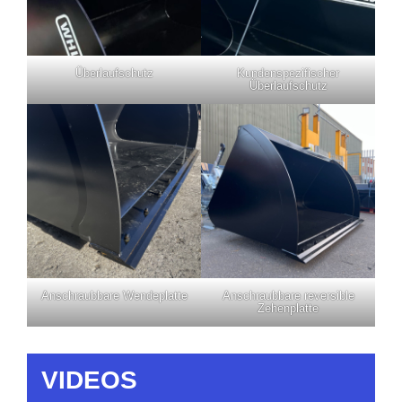
Überlaufschutz
Kundenspezifischer
Überlaufschutz
Anschraubbare Wendeplatte
Anschraubbare reversible
Zehenplatte
VIDEOS