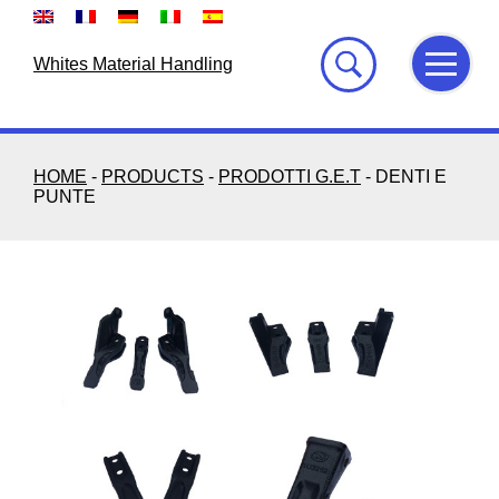
Skip
to
content
Whites Material Handling
HOME
-
PRODUCTS
-
PRODOTTI G.E.T
-
DENTI E
PUNTE