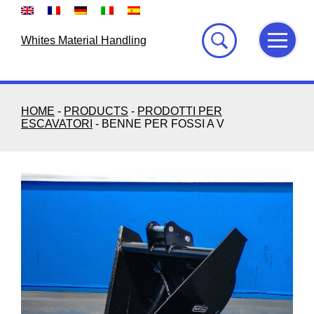
Skip
to
content
Whites Material Handling
HOME
-
PRODUCTS
-
PRODOTTI PER
ESCAVATORI
-
BENNE PER FOSSI A V