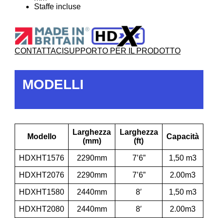
Staffe incluse
CONTATTACI
SUPPORTO PER IL PRODOTTO
MODELLI
Larghezza
Larghezza
Modello
Capacità
(mm)
(ft)
HDXHT1576
2290mm
7’6”
1,50 m3
HDXHT2076
2290mm
7’6”
2.00m3
HDXHT1580
2440mm
8′
1,50 m3
HDXHT2080
2440mm
8′
2.00m3